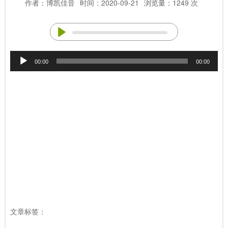
作者：博凯佳音
时间：2020-09-21
浏览量：1249 次
音
00:00
00:00
频
播
放
器
文章标签：