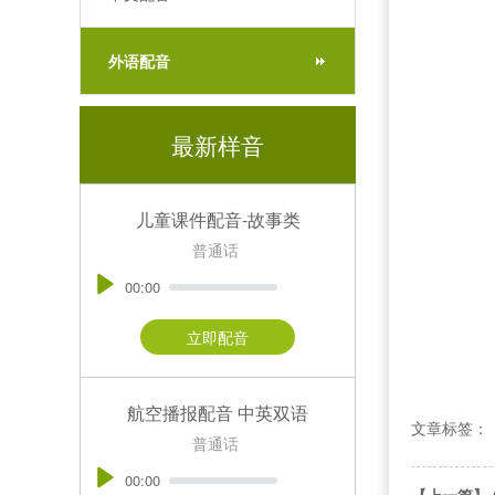
外语配音
最新样音
儿童课件配音-故事类
普通话
00:00
立即配音
航空播报配音 中英双语
文章标签：
普通话
00:00
【上一篇】