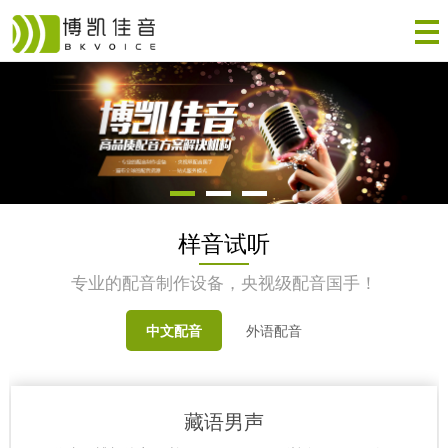
样音试听
专业的配音制作设备，央视级配音国手！
中文配音
外语配音
藏语男声