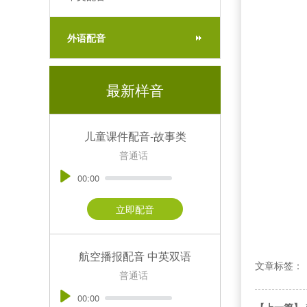
外语配音
最新样音
儿童课件配音-故事类
普通话
00:00
立即配音
航空播报配音 中英双语
文章标签：
普通话
00:00
【上一篇】