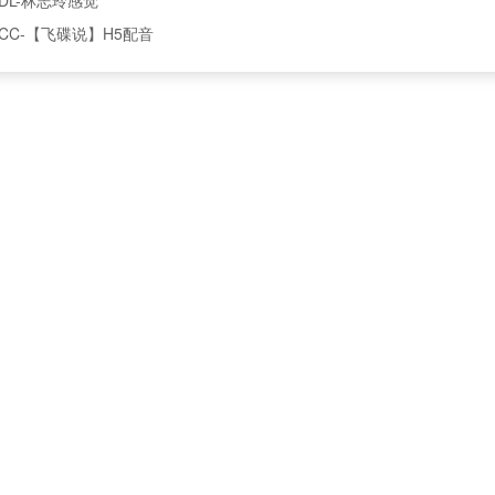
CC-【飞碟说】H5配音