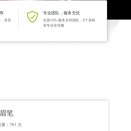
商
专业团队，服务无忧
乐，录音
全国100+服务支持团队，5个高标
准专业录音棚
鸟眉笔
量：761 次