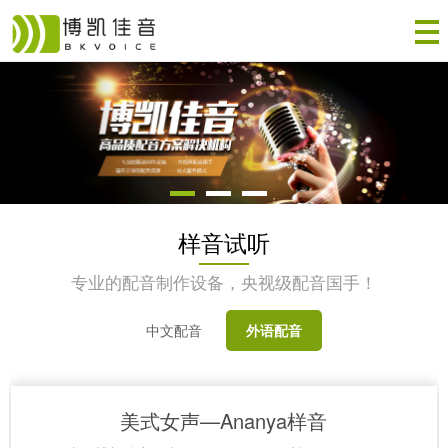
样音试听
专业的配音制作设备，央视级配音国手！
中文配音
外语配音
美式女声—Ananya样音