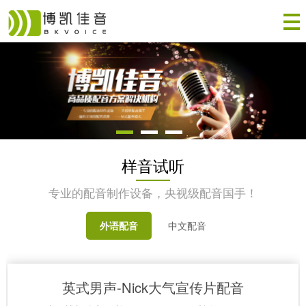
样音试听
专业的配音制作设备，央视级配音国手！
外语配音
中文配音
英式男声-Nick大气宣传片配音