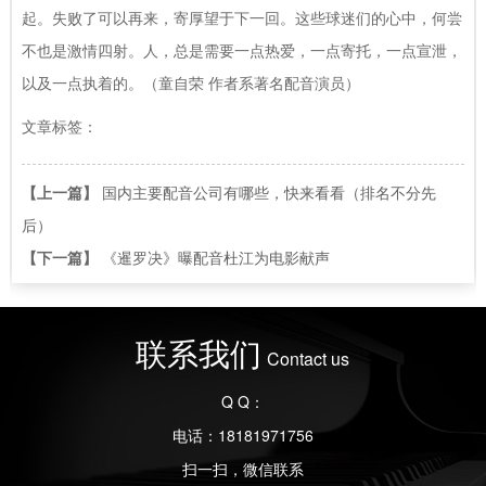
起。失败了可以再来，寄厚望于下一回。这些球迷们的心中，何尝
不也是激情四射。人，总是需要一点热爱，一点寄托，一点宣泄，
以及一点执着的。（童自荣 作者系著名配音演员）
文章标签：
【上一篇】
国内主要配音公司有哪些，快来看看（排名不分先
后）
【下一篇】
《暹罗决》曝配音杜江为电影献声
联系我们
Contact us
Q Q：
电话：18181971756
扫一扫，微信联系