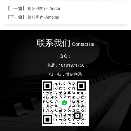
【上一篇】
匈牙利男声-Andor
【下一篇】
希腊男声-Antonis
联系我们
Contact us
Q Q：
电话：18181971756
扫一扫，微信联系