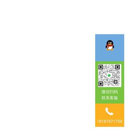
微信扫码
联系客服
18181971756