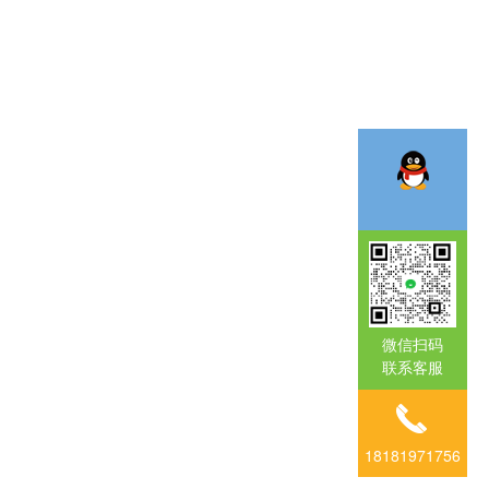
微信扫码
联系客服
18181971756