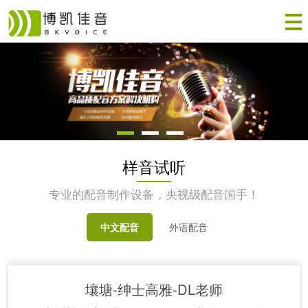
样音试听
专业的配音制作设备，央视级配音国手！
中文配音
外语配音
壤塘-绅士高雅-DL老师