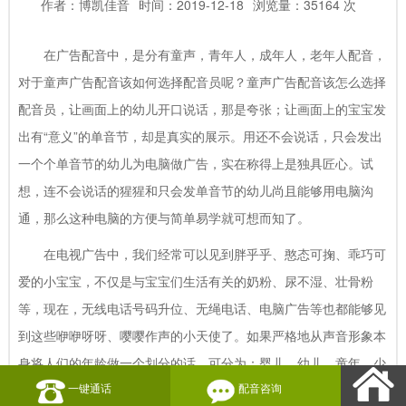
作者：博凯佳音
时间：2019-12-18
浏览量：35164 次
在广告配音中，是分有童声，青年人，成年人，老年人配音，
对于童声广告配音该如何选择配音员呢？童声广告配音该怎么选择
配音员，让画面上的幼儿开口说话，那是夸张；让画面上的宝宝发
出有“意义”的单音节，却是真实的展示。用还不会说话，只会发出
一个个单音节的幼儿为电脑做广告，实在称得上是独具匠心。试
想，连不会说话的猩猩和只会发单音节的幼儿尚且能够用电脑沟
通，那么这种电脑的方便与简单易学就可想而知了。
在电视广告中，我们经常可以见到胖乎乎、憨态可掬、乖巧可
爱的小宝宝，不仅是与宝宝们生活有关的奶粉、尿不湿、壮骨粉
等，现在，无线电话号码升位、无绳电话、电脑广告等也都能够见
到这些咿咿呀呀、嘤嘤作声的小天使了。如果严格地从声音形象本
身将人们的年龄做一个划分的话，可分为：婴儿、幼儿、童年、少
一键通话
配音咨询
年、青年、中年、老年。这些年龄都有可能出现在广告当中，自然