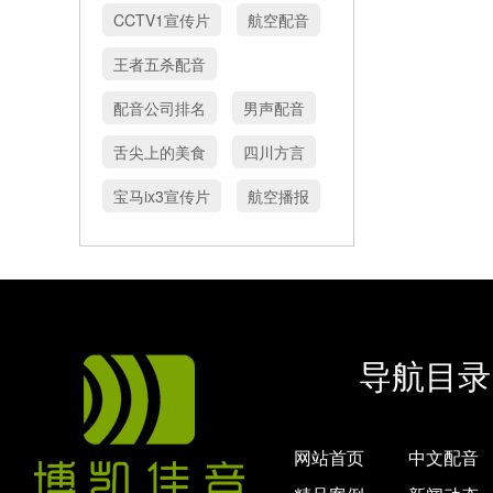
CCTV1宣传片
航空配音
王者五杀配音
配音公司排名
男声配音
舌尖上的美食
四川方言
宝马ix3宣传片
航空播报
导航目录
网站首页
中文配音