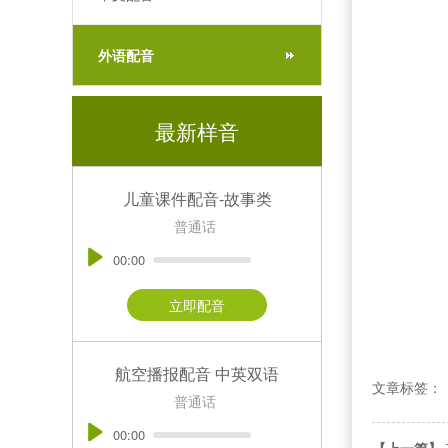
外语配音
最新样音
儿童课件配音-故事类
普通话
00:00
立即配音
航空播报配音 中英双语
文章标签：
普通话
00:00
【上一篇】