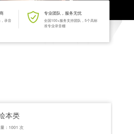
商
专业团队，服务无忧
乐，录音
全国100+服务支持团队，5个高标
准专业录音棚
童绘本类
量：1001 次