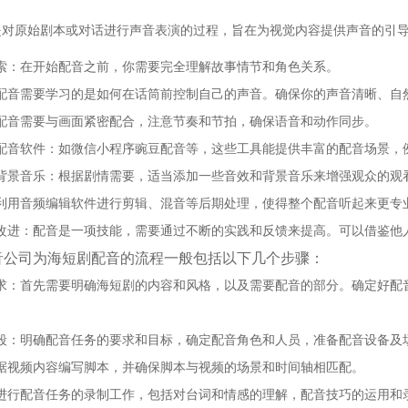
是对原始剧本或对话进行声音表演的过程，旨在为视觉内容提供声音的引
索：在开始配音之前，你需要完全理解故事情节和角色关系。
配音需要学习的是如何在话筒前控制自己的声音。确保你的声音清晰、自
配音需要与画面紧密配合，注意节奏和节拍，确保语音和动作同步。
配音软件：如微信小程序豌豆配音等，这些工具能提供丰富的配音场景，
背景音乐：根据剧情需要，适当添加一些音效和背景音乐来增强观众的观
利用音频编辑软件进行剪辑、混音等后期处理，使得整个配音听起来更专
改进：配音是一项技能，需要通过不断的实践和反馈来提高。可以借鉴他
音公司为海短剧配音的流程一般包括以下几个步骤：
求：首先需要明确海短剧的内容和风格，以及需要配音的部分。确定好配
段：明确配音任务的要求和目标，确定配音角色和人员，准备配音设备及
据视频内容编写脚本，并确保脚本与视频的场景和时间轴相匹配。
进行配音任务的录制工作，包括对台词和情感的理解，配音技巧的运用和