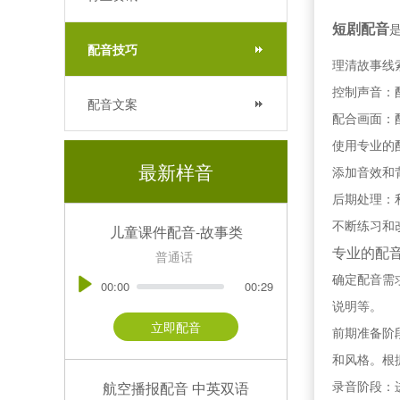
短剧配音
配音技巧
理清故事线
控制声音：
配音文案
配合画面：
使用专业的
最新样音
添加音效和
后期处理：
不断练习和
儿童课件配音-故事类
专业的配
普通话
确定配音需
00:00
00:29
说明等。
立即配音
前期准备阶
和风格。根
录音阶段：
航空播报配音 中英双语