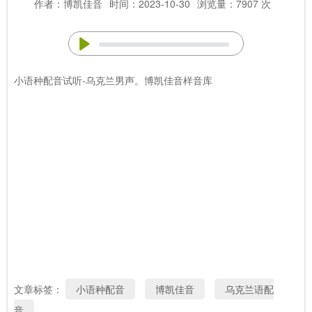
作者：博凯佳音
时间：2023-10-30
浏览量：7907 次
小语种配音试听-乌克兰男声。博凯佳音样音库
文章标签：
小语种配音
博凯佳音
乌克兰语配
音